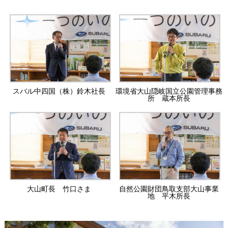
スバル中四国（株）鈴木社長
環境省大山隠岐国立公園管理事務
所 蔵本所長
大山町長 竹口さま
自然公園財団鳥取支部大山事業
地 平木所長