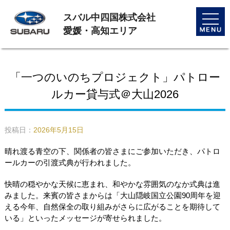
スバル中四国株式会社
toggle
naviga
愛媛・高知エリア
「一つのいのちプロジェクト」パトロー
ルカー貸与式＠大山2026
投稿日：
2026年5月15日
晴れ渡る青空の下、関係者の皆さまにご参加いただき、パトロ
ールカーの引渡式典が行われました。
快晴の穏やかな天候に恵まれ、和やかな雰囲気のなか式典は進
みました。来賓の皆さまからは「大山隠岐国立公園
90
周年を迎
える今年、自然保全の取り組みがさらに広がることを期待して
いる」といったメッセージが寄せられました。