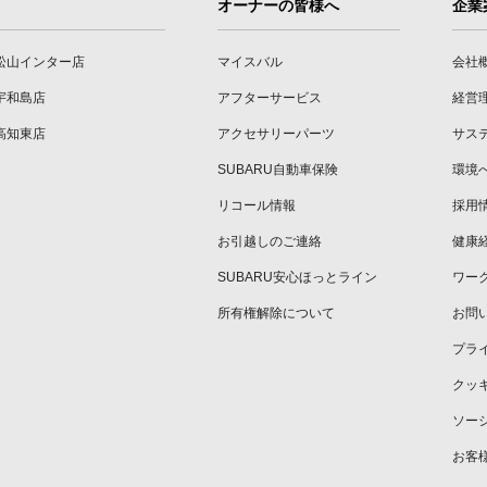
オーナーの皆様へ
企業
松山インター店
マイスバル
会社
宇和島店
アフターサービス
経営
高知東店
アクセサリーパーツ
サス
SUBARU自動車保険
環境
リコール情報
採用
お引越しのご連絡
健康
SUBARU安心ほっとライン
ワー
所有権解除について
お問
プラ
クッ
ソー
お客