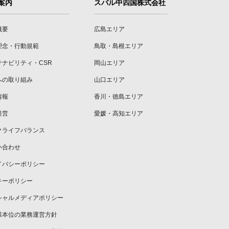
案内
スバル中四国株式会社
概要
広島エリア
理念・行動規範
鳥取・島根エリア
テナビリティ・CSR
岡山エリア
への取り組み
山口エリア
情報
香川・徳島エリア
経営
愛媛・高知エリア
クライフバランス
い合わせ
イバシーポリシー
キーポリシー
シャルメディアポリシー
様本位の業務運営方針